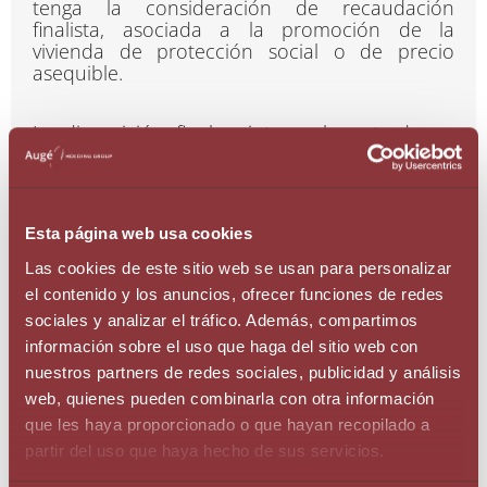
tenga la consideración de recaudación
finalista, asociada a la promoción de la
vivienda de protección social o de precio
asequible.
La disposición final quinta es la entrada en
vigor de la Ley, al día siguiente de ser
publicada en el BOPA, excepto la disposición
final primera que entra en vigor el 1 de julio
del 2022.
Esta página web usa cookies
Las cookies de este sitio web se usan para personalizar
Para
más información
consúltese:
el contenido y los anuncios, ofrecer funciones de redes
>
BOPA
Núm. 76 any 2022 (22 de juny de
sociales y analizar el tráfico. Además, compartimos
>Llei 17/2022, del 9 de juny, de mesures
2022)
per millorar el poder adquisitiu de la
información sobre el uso que haga del sitio web con
ciutadania.
nuestros partners de redes sociales, publicidad y análisis
web, quienes pueden combinarla con otra información
que les haya proporcionado o que hayan recopilado a
Beth De Sa
partir del uso que haya hecho de sus servicios.