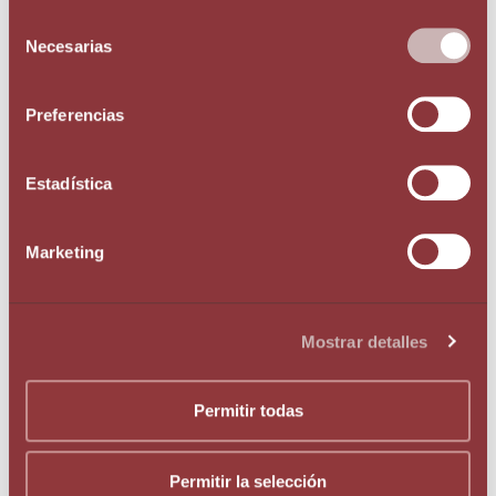
Administración
Selección
Augé Legal & Fiscal
Necesarias
de
consentimiento
Preferencias
Estadística
Augé
julio 8, 2022
Marketing
Sobre el autor:
Mostrar detalles
Permitir todas
Permitir la selección