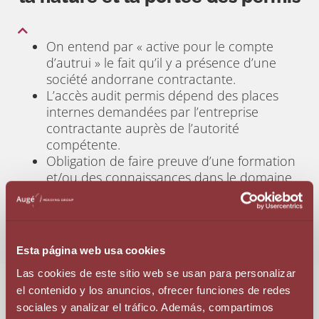
On entend par « active pour le compte
d’autrui » le fait qu’il y a présence d’une
société andorrane contractante.
L’accès audit permis dépend des places
internes demandées par l’entreprise
contractante auprès de l’autorité
compétente.
Obligation de faire preuve d’une formation
et/ou des connaissances dans le domaine
pour lequel la personne est engagée.
Obligation de fournir un lieu de résidence
concret et continu afin d’accéder au
renouvellement.
Esta página web usa cookies
Las cookies de este sitio web se usan para personalizar
el contenido y los anuncios, ofrecer funciones de redes
sociales y analizar el tráfico. Además, compartimos
Droits et avantages octroyés aux