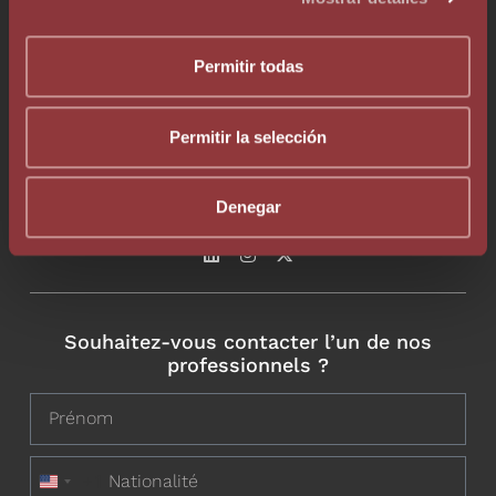
Permitir todas
Téléphone +376 803 636
Permitir la selección
Whatsapp +376 333 376
info@augelegalfiscal.com
Denegar
Souhaitez-vous contacter l’un de nos
professionnels ?
+1
United States +1