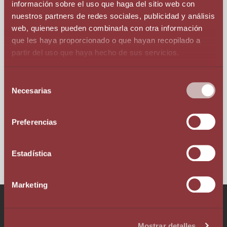
información sobre el uso que haga del sitio web con
résidents avec permis de travail
nuestros partners de redes sociales, publicidad y análisis
web, quienes pueden combinarla con otra información
que les haya proporcionado o que hayan recopilado a
Accès au système de santé public
partir del uso que haya hecho de sus servicios.
andorran.
Le taux maximum de l’Impôt sur le Revenu
Selección
est de 10%, en complément, des
Necesarias
de
réductions et exonérations avantageuses
consentimiento
qui réduisent le taux effectif.
Possibilité de regroupement familial
Preferencias
postérieur.
Estadística
Marketing
Parlez à notre équipe!
Mostrar detalles