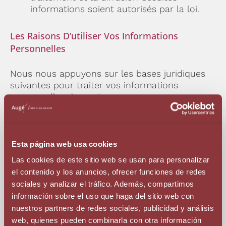
informations soient autorisés par la loi.
Les Raisons D’utiliser Vos Informations
Personnelles
Nous nous appuyons sur les bases juridiques
suivantes pour traiter vos informations
personnelles, à savoir :
Consentement : nous pouvons avoir
besoin de votre consentement pour
utiliser vos informations personnelles.
Esta página web usa cookies
Vous pouvez retirer votre consentement
Las cookies de este sitio web se usan para personalizar
en nous contactant (voir ci-dessous).
el contenido y los anuncios, ofrecer funciones de redes
Exécution d’un contrat : Nous pouvons
sociales y analizar el tráfico. Además, compartimos
avoir besoin de recueillir et d’utiliser vos
información sobre el uso que haga del sitio web con
informations personnelles pour conclure
nuestros partners de redes sociales, publicidad y análisis
un contrat avec vous ou pour remplir nos
web, quienes pueden combinarla con otra información
obligations en vertu d’un contrat avec