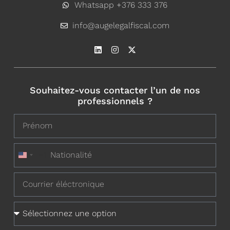
Whatsapp +376 333 376
info@augelegalfiscal.com
Souhaitez-vous contacter l’un de nos
professionnels ?
+1
United States +1