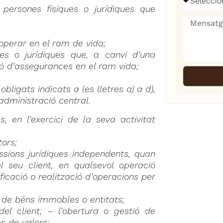
 persones físiques o jurídiques que
perar en el ram de vida;
ues o jurídiques que, a canvi d’una
ió d’assegurances en el ram vida;
bligats indicats a les lletres a) a d),
administració central.
s, en l’exercici de la seva activitat
tors;
ssions jurídiques independents, quan
 seu client, en qualsevol operació
ificació o realització d’operacions per
 de béns immobles o entitats;
del client; – l’obertura o gestió de
s de valors;