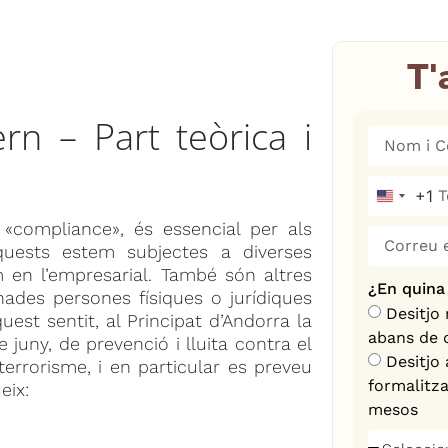
T'
n – Part teòrica i
+1
United S
compliance», és essencial per als
uests estem subjectes a diverses
m en l’empresarial. També són altres
¿En quina
nades persones físiques o jurídiques
Desitjo
quest sentit, al Principat d’Andorra la
abans de d
 juny, de prevenció i lluita contra el
Desitjo 
terrorisme, i en particular es preveu
formalitza
eix:
mesos