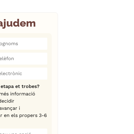
ajudem
tates +1
 etapa et trobes?
 més informació
ecidir
avançar i
r en els propers 3-6