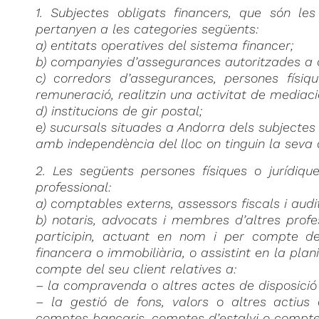
1. Subjectes obligats financers, que són les
pertanyen a les categories següents:
a) entitats operatives del sistema financer;
b) companyies d’assegurances autoritzades a o
c) corredors d’assegurances, persones físiq
remuneració, realitzin una activitat de mediac
d) institucions de gir postal;
e) sucursals situades a Andorra dels subjectes o
amb independència del lloc on tinguin la seva 
2. Les següents persones físiques o jurídique
professional:
a) comptables externs, assessors fiscals i audi
b) notaris, advocats i membres d’altres profe
participin, actuant en nom i per compte del
financera o immobiliària, o assistint en la plan
compte del seu client relatives a:
– la compravenda o altres actes de disposició
– la gestió de fons, valors o altres actius 
comptes bancaris, comptes d’estalvi o compte