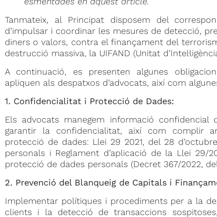
esmentades en aquest article.
Tanmateix, al Principat disposem del correspo
d’impulsar i coordinar les mesures de detecció, pre
diners o valors, contra el finançament del terroris
destrucció massiva, la UIFAND (Unitat d’Intel·ligènc
A continuació, es presenten algunes obligaci
apliquen als despatxos d’advocats, així com algun
1. Confidencialitat i Protecció de Dades:
Els advocats manegem informació confidencial de
garantir la confidencialitat, així com complir
protecció de dades: Llei 29 2021, del 28 d’octubr
personals i Reglament d’aplicació de la Llei 29/20
protecció de dades personals (Decret 367/2022, del
2. Prevenció del Blanqueig de Capitals i Finançam
Implementar polítiques i procediments per a la deg
clients i la detecció de transaccions sospitoses