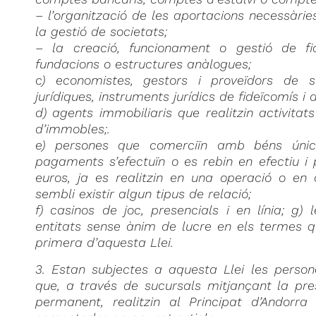
– l’organització de les aportacions necessàrie
la gestió de societats;
– la creació, funcionament o gestió de fide
fundacions o estructures anàlogues;
c) economistes, gestors i proveïdors de se
jurídiques, instruments jurídics de fideïcomís i a
d) agents immobiliaris que realitzin activit
d’immobles;.
e) persones que comerciïn amb béns úni
pagaments s’efectuïn o es rebin en efectiu i 
euros, ja es realitzin en una operació o en 
sembli existir algun tipus de relació;
f) casinos de joc, presencials i en línia; g) 
entitats sense ànim de lucre en els termes qu
primera d’aquesta Llei.
3. Estan subjectes a aquesta Llei les persone
que, a través de sucursals mitjançant la pre
permanent, realitzin al Principat d’Andorra 