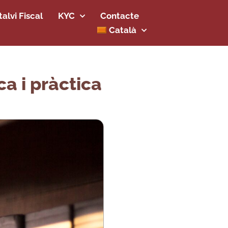
alvi Fiscal
KYC
Contacte
Català
a i pràctica