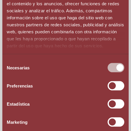
el contenido y los anuncios, ofrecer funciones de redes
– Альтернативное разрешение споров: арбитраж/
медиация.
sociales y analizar el tráfico. Además, compartimos
información sobre el uso que haga del sitio web con
nuestros partners de redes sociales, publicidad y análisis
web, quienes pueden combinarla con otra información
Пример
que les haya proporcionado o que hayan recopilado a
partir del uso que haya hecho de sus servicios.
Компания, развивиющая деятельность в
Selección
Европейском Союзе, владеет авторскими
Necesarias
de
правами на один из своих продуктов. Она
consentimiento
может создать андоррскую компанию по
управлению нематериальными активами, со
Preferencias
ставкой налогообложения в 2% от
получаемых ею мировых роялти.
Estadística
Marketing