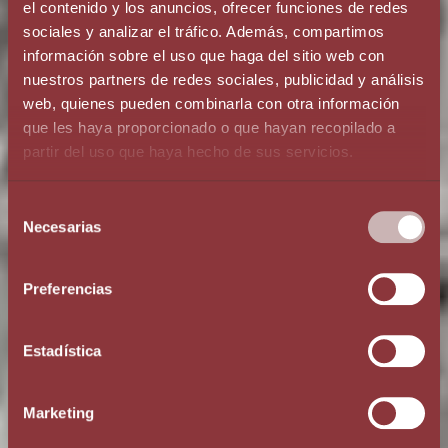
el contenido y los anuncios, ofrecer funciones de redes
sociales y analizar el tráfico. Además, compartimos
información sobre el uso que haga del sitio web con
nuestros partners de redes sociales, publicidad y análisis
web, quienes pueden combinarla con otra información
que les haya proporcionado o que hayan recopilado a
ONE GROUP
partir del uso que haya hecho de sus servicios.
360º SERVICES
Selección
Necesarias
de
consentimiento
КОМПЛЕКСНОЕ
Preferencias
КОНСУЛЬТИРОВАНИЕ
360º
Estadística
Marketing
СВЯЗАТЬСЯ С НАМИ