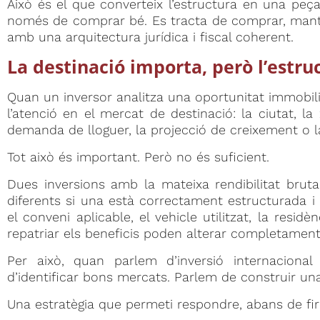
Això és el que converteix l’estructura en una peça
només de comprar bé. Es tracta de comprar, manteni
amb una arquitectura jurídica i fiscal coherent.
La destinació importa, però l’estr
Quan un inversor analitza una oportunitat immobilià
l’atenció en el mercat de destinació: la ciutat, l
demanda de lloguer, la projecció de creixement o la 
Tot això és important. Però no és suficient.
Dues inversions amb la mateixa rendibilitat brut
diferents si una està correctament estructurada i l’
el conveni aplicable, el vehicle utilitzat, la residè
repatriar els beneficis poden alterar completament e
Per això, quan parlem d’inversió internacion
d’identificar bons mercats. Parlem de construir una
Una estratègia que permeti respondre, abans de fi