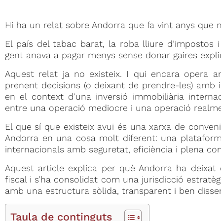
Hi ha un relat sobre Andorra que fa vint anys que no
El país del tabac barat, la roba lliure d’impostos 
gent anava a pagar menys sense donar gaires expli
Aquest relat ja no existeix. I qui encara opera
prenent decisions (o deixant de prendre-les) amb 
en el context d’una inversió immobiliària internac
entre una operació mediocre i una operació realme
El que sí que existeix avui és una xarxa de conven
Andorra en una cosa molt diferent: una plataforma
internacionals amb seguretat, eficiència i plena con
Aquest article explica per què Andorra ha deixa
fiscal i s’ha consolidat com una jurisdicció estratègi
amb una estructura sòlida, transparent i ben disse
Taula de continguts