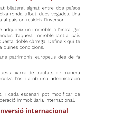
t bilateral signat entre dos països
ixa renda tributi dues vegades. Una
al país on resideix l’inversor.
 adquireix un immoble a l’estranger
rendes d’aquest immoble tant al país
questa doble càrrega. Defineix qui té
ta quines condicions.
grans patrimonis europeus des de fa
questa xarxa de tractats de manera
ecolza l’ús i amb una administració
t. I cada escenari pot modificar de
peració immobiliària internacional.
inversió internacional