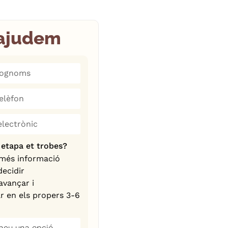
ajudem
tates +1
 etapa et trobes?
 més informació
ecidir
avançar i
r en els propers 3-6