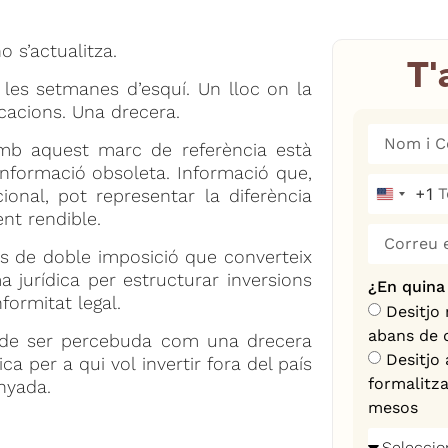
 s’actualitza.
T'
i les setmanes d’esquí. Un lloc on la
cacions. Una drecera.
 amb aquest marc de referència està
informació obsoleta. Informació que,
+1
ional, pot representar la diferència
United S
nt rendible.
is de doble imposició que converteix
 jurídica per estructurar inversions
¿En quina
formitat legal.
Desitjo
abans de d
t de ser percebuda com una drecera
Desitjo 
ca per a qui vol invertir fora del país
formalitza
nyada.
mesos