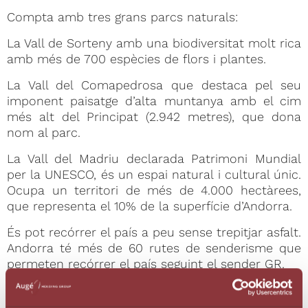
Compta amb tres grans parcs naturals:
La Vall de Sorteny amb una biodiversitat molt rica
amb més de 700 espècies de flors i plantes.
La Vall del Comapedrosa que destaca pel seu
imponent paisatge d’alta muntanya amb el cim
més alt del Principat (2.942 metres), que dona
nom al parc.
La Vall del Madriu declarada Patrimoni Mundial
per la UNESCO, és un espai natural i cultural únic.
Ocupa un territori de més de 4.000 hectàrees,
que representa el 10% de la superfície d’Andorra.
És pot recórrer el país a peu sense trepitjar asfalt.
Andorra té més de 60 rutes de senderisme que
permeten recórrer el país seguint el sender GR.
11 – Andorra, coneguda per ser el territori
esquiable més gran del sud d’Europa.