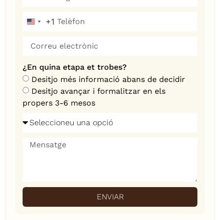
+1
United States +1
¿En quina etapa et trobes?
Desitjo més informació abans de decidir
Desitjo avançar i formalitzar en els
propers 3-6 mesos
ENVIAR