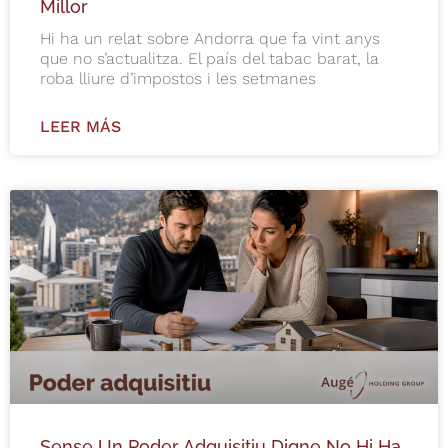
Millor
Hi ha un relat sobre Andorra que fa vint anys
que no s’actualitza. El país del tabac barat, la
roba lliure d’impostos i les setmanes
LEER MÁS
Sense Un Poder Adquisitiu Digne No Hi Ha