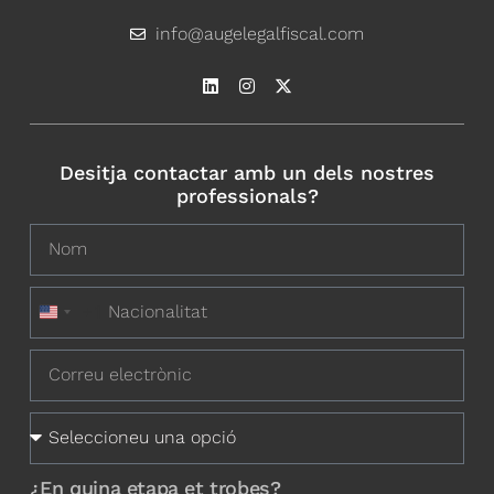
info@augelegalfiscal.com
Desitja contactar amb un dels nostres
professionals?
+1
United States +1
¿En quina etapa et trobes?