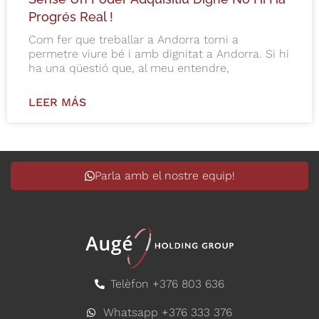
Progrés Real !
Com fer que treballar a Andorra torni a
permetre viure bé i amb dignitat a Andorra. Si hi
ha una qüestió que, al meu entendre,
LEER MÁS
Parla amb el nostre equip!
Telèfon +376 803 636
Whatsapp +376 333 376