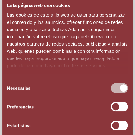
момента подготовки документов, ежедневно
Esta página web usa cookies
консультируя по вопросам легализации,
Las cookies de este sitio web se usan para personalizar
переводов документов до момента получения
el contenido y los anuncios, ofrecer funciones de redes
«под ключ» статуса резиденции. Но на этом
sociales y analizar el tráfico. Además, compartimos
наше сопровождение не заканчивается. Мы
información sobre el uso que haga del sitio web con
ежемесячно продолжаем консультировать по
nuestros partners de redes sociales, publicidad y análisis
вопросам
налогообложения активов
, подачи
web, quienes pueden combinarla con otra información
личных
налоговых деклараций
, дальнейшего
обслуживания компании (
при инвестициях в
que les haya proporcionado o que hayan recopilado a
компанию
), в вопросах подачи годовых
partir del uso que haya hecho de sus servicios.
налоговых отчетов компании,
бухгалтерия
,
при возникновении банковских проблем,
Selección
проблем со страховой компанией и конечно
Necesarias
de
же по аренде и
покупке недвижимости
, тем
consentimiento
самым полностью облегчая Ваше проживание
в Андорре, оставляя Вам время на основной
Preferencias
бизнес, на диверсификацию вложений и на
истинное наслаждение пребыванием в
Estadística
Андорре.