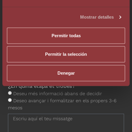
Desitja contactar amb un dels nostres
professionals?
Mostrar detalles
Permitir todas
+1
United States +1
Permitir la selección
Denegar
¿En quina etapa et trobes?
Deseu més informació abans de decidir
Deseo avançar i formalitzar en els propers 3-6
mesos