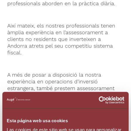
professionals aborden en la pràctica diària.
Així mateix, els nostres professionals tenen
àmplia experiència en l’assessorament a
clients no residents que inverteixen a
Andorra atrets pel seu competitiu sistema
fiscal.
A més de posar a disposició la nostra
experiència en operacions d’inversió
estrangera, també prestem assessorament
a clients nacionals que decideixen
internacionalitzar l’activitat econòmica
mitjançant el disseny d’estructures
societàries transnacionals que els permetin
Esta página web usa cookies
beneficiar-se d’un marc tributari eficient i
òptim, amb les màximes garanties
Las cookies de este sitio web se usan para personalizar