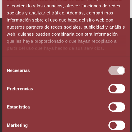
possibles.
el contenido y los anuncios, ofrecer funciones de redes
sociales y analizar el tráfico. Además, compartimos
información sobre el uso que haga del sitio web con
nuestros partners de redes sociales, publicidad y análisis
Parla amb el nostre equip!
web, quienes pueden combinarla con otra información
que les haya proporcionado o que hayan recopilado a
partir del uso que haya hecho de sus servicios.
Selección
Necesarias
de
Telèfon +376 803 636
consentimiento
Whatsapp +376 333 376
Preferencias
info@augelegalfiscal.com
Estadística
Marketing