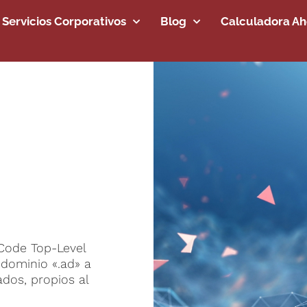
Servicios Corporativos
Blog
Calculadora Aho
 Code Top-Level
 dominio «.ad» a
ados, propios al