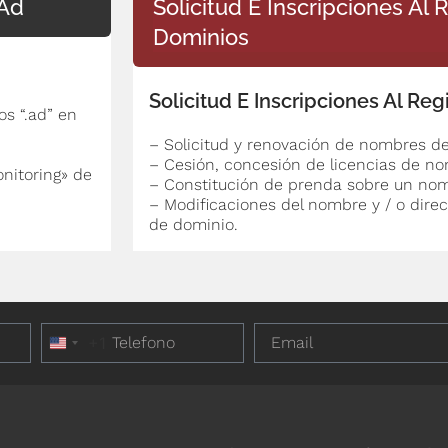
.Ad
Solicitud E Inscripciones Al 
Dominios
Solicitud E Inscripciones Al Re
os “.ad” en
– Solicitud y renovación de nombres d
– Cesión, concesión de licencias de n
nitoring» de
– Constitución de prenda sobre un no
– Modificaciones del nombre y / o direc
de dominio.
+1
United States +1