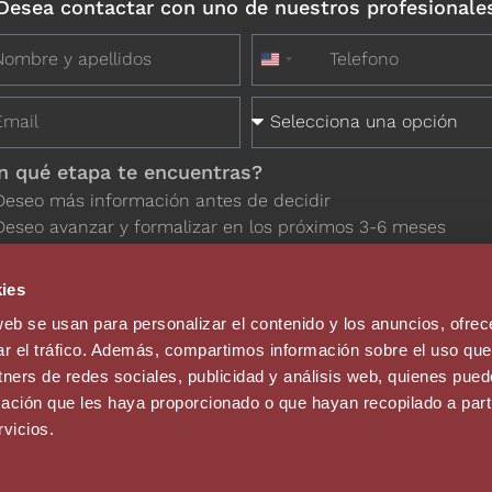
Desea contactar con uno de nuestros profesionale
+1
United States +1
n qué etapa te encuentras?
Deseo más información antes de decidir
Deseo avanzar y formalizar en los próximos 3-6 meses
ies
web se usan para personalizar el contenido y los anuncios, ofrec
ar el tráfico. Además, compartimos información sobre el uso que
Política de Privacidad
He leído y acepto la
del sitio web
tners de redes sociales, publicidad y análisis web, quienes pue
ación que les haya proporcionado o que hayan recopilado a parti
ENVIAR
vicios.