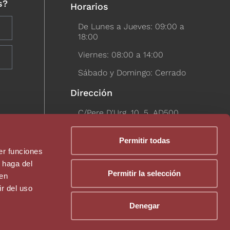
s?
Horarios
De Lunes a Jueves: 09:00 a
18:00
Viernes: 08:00 a 14:00
Sábado y Domingo: Cerrado
Dirección
C/Pere D'Urg, 10, 5, AD500,
Andorra la Vella
Permitir todas
KYC
er funciones
KYC Persona Física
 haga del
Permitir la selección
den
KYC Persona Jurídica
r del uso
Denegar