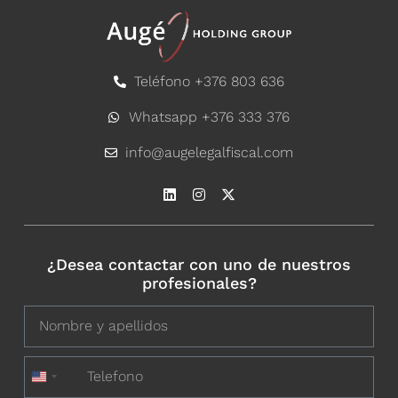
Teléfono +376 803 636
Whatsapp +376 333 376
info@augelegalfiscal.com
¿Desea contactar con uno de nuestros
profesionales?
+1
United States +1