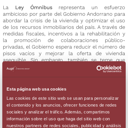
La
Ley Ómnibus
representa un esfuerzo
ambicioso por parte del Gobierno Andorrano para
abordar la crisis de la vivienda y optimizar el uso
de los recursos inmobiliarios del país. A través de
medidas fiscales, incentivos a la rehabilitación y
la promoción de colaboraciones público-
privadas, el Gobierno espera reducir el número de
pisos vacíos y mejorar la oferta de vivienda
asequible. Sin embargo, también se teme que
esta iniciativa legislativa pueda generar el efecto
contrario, ya que la «sobre intervención» del
mercado tiende a hacer que los privados
restrinjan la oferta de producto inmobiliario en la
Esta página web usa cookies
mayoría de las jurisdicciones que han tomado
Las cookies de este sitio web se usan para personalizar
medidas de esta naturaleza. En cualquier caso,
el contenido y los anuncios, ofrecer funciones de redes
será necesario estar atentos al texto final de la
norma y a las consecuencias de su aplicación
sociales y analizar el tráfico. Además, compartimos
práctica.
información sobre el uso que haga del sitio web con
nuestros partners de redes sociales, publicidad y análisis