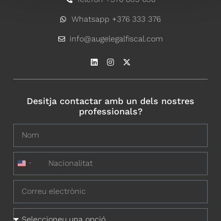
Whatsapp +376 333 376
info@augelegalfiscal.com
Desitja contactar amb un dels nostres
professionals?
+1
United States +1