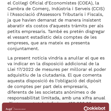
el Col·legi Oficial d’Economistes (COEA), la
Cambra de Comerç, Indústria i Serveis (CCIS)
i l’Associació d’Assessors Tributaris i Fiscals,
ja que havien demanat de manera insistent
abaratir els costos d’aquests tràmits per als
petits empresaris. També es pretén disgregar
el vessant estadístic dels comptes de les
empreses, que ara mateix es presenta
conjuntament.
La present notícia vindria a anul·lar el que es
va indicar en la disposició addicional de la
Llei 17/2022 de mesures per millorar el poder
adquisitiu de la ciutadania. El que comenta
aquesta disposició és l’obligació del dipòsit
de comptes per part dels empresaris,
diferents de les societats anònimes o de
responsabilitat limitada, amb una xifra anual
d’ingressos totals inferior a 150.000,00 euros,
que passaria a ser aplicable per als exercicis