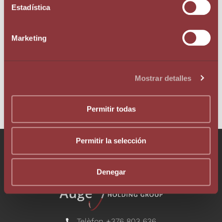
físiques que tenen una activitat econòmica
Estadística
segons la Llei 30/2007 de la comptabilitat
dels empresaris.
Marketing
TORNAR
Mostrar detalles
Permitir todas
Permitir la selección
Parla amb el nostre equip!
Denegar
Telèfon +376 803 636