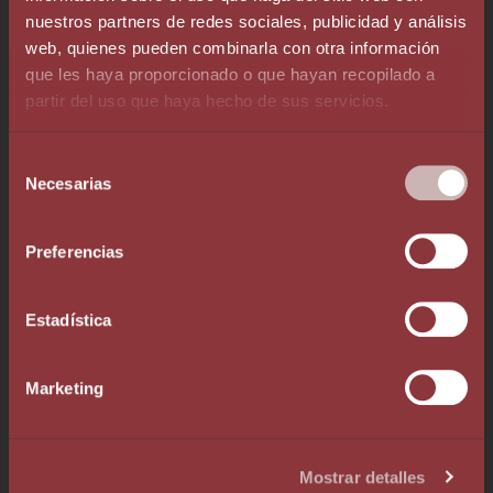
nuestros partners de redes sociales, publicidad y análisis
web, quienes pueden combinarla con otra información
Телефон +376 803 636
que les haya proporcionado o que hayan recopilado a
partir del uso que haya hecho de sus servicios.
Whatsapp +376 333 376
info@augelegalfiscal.com
Selección
Necesarias
de
consentimiento
Preferencias
Хотите связаться с одним из наших
специалистов?
Estadística
Marketing
+1
United States +1
Mostrar detalles