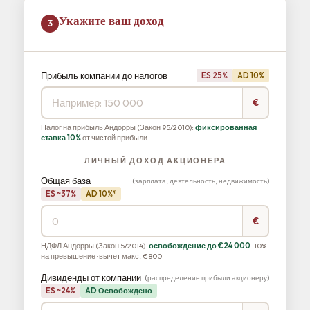
Укажите ваш доход
3
Прибыль компании до налогов
ES 25%
AD 10%
€
Налог на прибыль Андорры (Закон 95/2010):
фиксированная
ставка 10%
от чистой прибыли
ЛИЧНЫЙ ДОХОД АКЦИОНЕРА
Общая база
(зарплата, деятельность, недвижимость)
ES ~37%
AD 10%*
€
НДФЛ Андорры (Закон 5/2014):
освобождение до €24 000
· 10%
на превышение · вычет макс. €800
Дивиденды от компании
(распределение прибыли акционеру)
ES ~24%
AD Освобождено