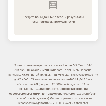
🧮
Введите ваши данные слева, и результаты
появятся здесь автоматически.
Ориентировочный расчёт на основе
Закона 5/2014
о НДФЛ
Андорры и
Закона 95/2010
о налоге на прибыль. Налог на
прибыль: 10% от чистой прибыли · НДФЛ общая база: освобождение
до €24 000 · 10% на превышение · вычет до €800 · НДФЛ база
сбережений (ИП): первые €3 000 освобождены · 10% на
превышение.
Дивиденды от андоррской компании:
освобождены от НДФЛ для акционера-резидента
(Закон 5/2014,
статья об освобождениях). Расчёт окупаемости основан на
невозвратном депозите €50 000. Значения являются