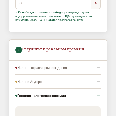
€
✓
Освобождено от налога в Андорре
— дивиденды от
андоррской компании не облагаются НДФЛ для акционера-
резидента (Закон 5/2014, статья об освобождениях)
Результат в реальном времени
✓
—
Налог — страна происхождения
—
Налог в Андорре
—
Годовая налоговая экономия