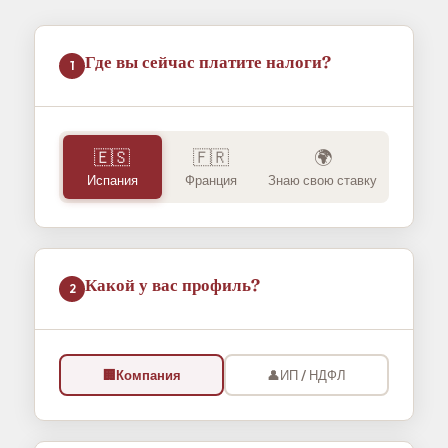
Где вы сейчас платите налоги?
1
🇪🇸
🇫🇷
🌍
Испания
Франция
Знаю свою ставку
Какой у вас профиль?
2
🏢
Компания
👤
ИП / НДФЛ