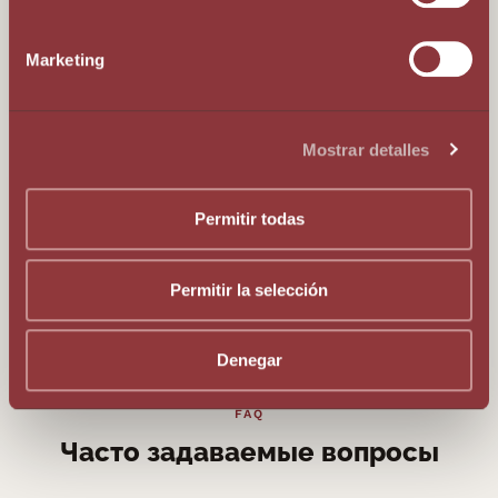
Marketing
Уплатить 50.000 € в AFA (невозвратный взнос)
Mostrar detalles
Permitir todas
Иметь жильё в Княжестве
Permitir la selección
Denegar
FAQ
Часто задаваемые вопросы