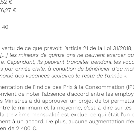
3,52 €
76,27 €
: 40
n vertu de ce que prévoit l’article 21 de la Loi 31/201
 […] les mineurs de quinze ans ne peuvent exercer auc
re. Cependant, ils peuvent travailler pendant les vac
par année civile, à condition de bénéficier d’au mo
moitié des vacances scolaires le reste de l’année ».
entation de l’Indice des Prix à la Consommation (IPC
onvient de noter l’absence d’accord entre les employe
s Ministres a dû approuver un projet de loi permetta
entre le minimum et la moyenne, c’est-à-dire sur les 
la treizième mensualité est exclue, ce qui était l’un
nent à un accord. De plus, aucune augmentation n’es
yen de 2 400 €.