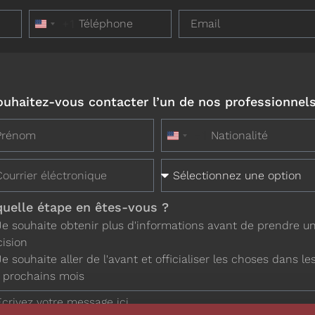
+1
United States +1
ouhaitez-vous contacter l’un de nos professionnels
+1
United States +1
quelle étape en êtes-vous ?
Je souhaite obtenir plus d'informations avant de prendre u
ision
Je souhaite aller de l'avant et officialiser les choses dans le
 prochains mois