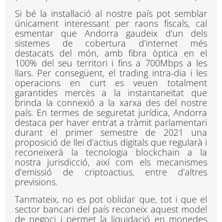
Si bé la instal·lació al nostre país pot semblar
únicament interessant per raons fiscals, cal
esmentar que Andorra gaudeix d’un dels
sistemes de cobertura d’internet més
destacats del món, amb fibra òptica en el
100% del seu territori i fins a 700Mbps a les
llars. Per consegüent, el trading intra-dia i les
operacions en curt es veuen totalment
garantides mercès a la instantaneïtat que
brinda la connexió a la xarxa des del nostre
país. En termes de seguretat jurídica, Andorra
destaca per haver entrat a tràmit parlamentari
durant el primer semestre de 2021 una
proposició de llei d’actius digitals que regularà i
reconeixerà la tecnologia blockchain a la
nostra jurisdicció, així com els mecanismes
d’emissió de criptoactius, entre d’altres
previsions.
Tanmateix, no es pot oblidar que, tot i que el
sector bancari del país reconeix aquest model
de negoci i permet la liquidació en monedes