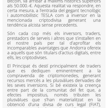
Bitcoin, va arribar a màxims històrics superiors
als 50.000.-€. Aquesta realitat va respondre, en
certa mesura, a l’entrada del gegant tecnològic
i automobilístic TESLA com a inversor en la
mencionada criptodivisa generant una
tendència alcista sense precedents.
Són cada cop més els inversors, traders,
prestadors de serveis i altres que s’instal·len en
el nostre país per tal d’aprofitar els
incomparables avantatges que Andorra ofereix
a aquells que són titulars d’actius digitals, entre
ells, les criptodivises.
El Principat és destí principalment de traders
que es dediquen eminentment a la
compravenda de criptomonedes, generant
recursos mercès a les plusvàlues derivades de
les seves inversions. Si bé existeix la creença
entre part de la comunitat del fet que, a
efectes impositius, només tributen les
plusvàlues que s’han materialitzat en la
obtenció d’una divisa de curs legal (FIAT),