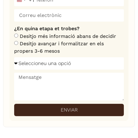
+1
United States +1
¿En quina etapa et trobes?
Desitjo més informació abans de decidir
Desitjo avançar i formalitzar en els
propers 3-6 mesos
ENVIAR