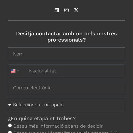
Desitja contactar amb un dels nostres
professionals?
+1
United States +1
¿En quina etapa et trobes?
Deseu més informació abans de decidir
Deseo avançar i formalitzar en els propers 3-6