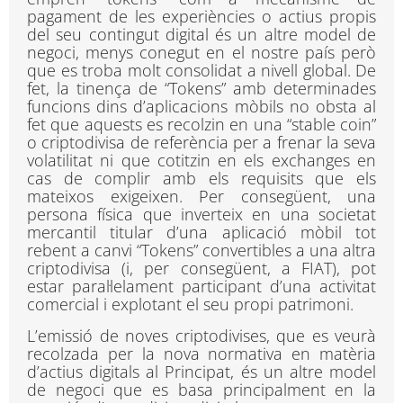
pagament de les experiències o actius propis
del seu contingut digital és un altre model de
negoci, menys conegut en el nostre país però
que es troba molt consolidat a nivell global. De
fet, la tinença de “Tokens” amb determinades
funcions dins d’aplicacions mòbils no obsta al
fet que aquests es recolzin en una “stable coin”
o criptodivisa de referència per a frenar la seva
volatilitat ni que cotitzin en els exchanges en
cas de complir amb els requisits que els
mateixos exigeixen. Per consegüent, una
persona física que inverteix en una societat
mercantil titular d’una aplicació mòbil tot
rebent a canvi “Tokens” convertibles a una altra
criptodivisa (i, per consegüent, a FIAT), pot
estar paral·lelament participant d’una activitat
comercial i explotant el seu propi patrimoni.
L’emissió de noves criptodivises, que es veurà
recolzada per la nova normativa en matèria
d’actius digitals al Principat, és un altre model
de negoci que es basa principalment en la