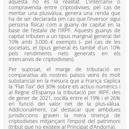
aquesta no és la realitat. L’intercanvi o
compravenda entre criptodivises, pel cas de
meritar una plusvàlua, genera una renda que
ha de ser declarada (en cas que l’inversor sigui
persona física) com a guany de capital en la
base de l’estalvi de l’IRPF. Aquests guanys de
capital tributen a un tipus marginal general del
10% amb 3.000.-€ exempts (- pel cas de les
societats, el tipus general és també d’un 10%
pels rendiments nets generats en els
intercanvis de criptodivises).
Per suposat, el marge de tributació en
comparativa als nostres països veïns és molt
substancial en la mesura que a França s’aplica
la “Flat Tax” del 30% sobre els actius numèrics i
al Regne d’Espanya la tributació per IRPF, des
de gener de 2021, oscil·la entre el 19% i el 26%
en funció del valor net de la plus-vàlua.
Addicionalment, cal destacar que ambdues
jurisdiccions graven la mera tinença de
criptodivises mitjançant l’impost del patrimoni
(tribut que no existeix al Principat d’Andorra).