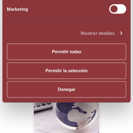
Augé Legal & Fiscal
Marketing
Mostrar detalles
Permitir todas
Augé
juliol 1, 2021
Permitir la selección
Sobre l'autor:
Denegar