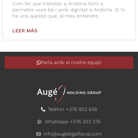
Com fer que treballar a Andorra torni a
permetre viure bé i amb dignitat a Andorra. Si hi
ha una qüestió que, al meu entendre,
LEER MÁS
Parla amb el nostre equip!
Telèfon +376 803 636
Whatsapp +376 333 376
info@augelegalfiscal.com