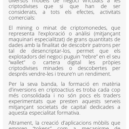
diversos models de negoci vinculats a les
criptodivises que si que han de ser
considerats, a tots els efectes, activitats
comercials:
El mining o minat de criptomonedes, que
representa l’exploració o anàlisi (mitjançant
maquinari especialitzat) de grans quantitats de
dades amb la finalitat de descobrir patrons per
tal de desencriptar-los, permet que els
explotadors del negoci puguin “rebre” en el seu
“wallet” o cartera digital les pròpies
criptodivises minades o descobertes per
després vendre-les i treure’n un rendiment.
Per la seva banda, la formació en matèria
d’inversions en criptoactius es troba cada cop
més consolidada i no són pocs els traders
experimentats que presten aquests serveis
mitjançant societats de capital dedicades a
aquesta especialitat formativa.
Altrament, la creació d’aplicacions mòbils que
empren “tokens” com a mecanisme de