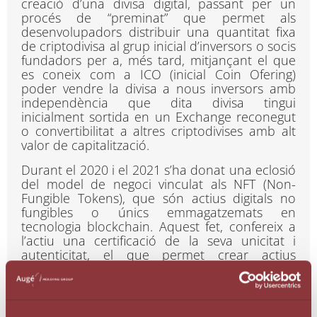
creació d’una divisa digital, passant per un
procés de “preminat” que permet als
desenvolupadors distribuir una quantitat fixa
de criptodivisa al grup inicial d’inversors o socis
fundadors per a, més tard, mitjançant el que
es coneix com a ICO (inicial Coin Ofering)
poder vendre la divisa a nous inversors amb
independència que dita divisa tingui
inicialment sortida en un Exchange reconegut
o convertibilitat a altres criptodivises amb alt
valor de capitalització.
Durant el 2020 i el 2021 s’ha donat una eclosió
del model de negoci vinculat als NFT (Non-
Fungible Tokens), que són actius digitals no
fungibles o únics emmagatzemats en
tecnologia blockchain. Aquest fet, confereix a
l’actiu una certificació de la seva unicitat i
autenticitat, el que permet crear actius
irrepetibles que, en funció del seu valor
intangible poden arribar a fluctuar en el
mercat de la mateixa manera que ho poden
fer altres actius físics (com, per exemple, les